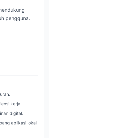
 mendukung
uh pengguna.
uran.
ensi kerja.
nan digital.
ng aplikasi lokal