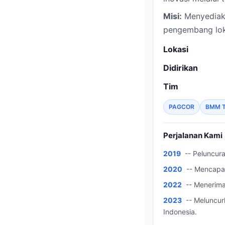
Misi:
Menyediaka
pengembang loka
Lokasi
Didirikan
Tim
PAGCOR
BMM T
Perjalanan Kami
2019
-- Peluncura
2020
-- Mencapai 
2022
-- Menerima 
2023
-- Meluncur
Indonesia.