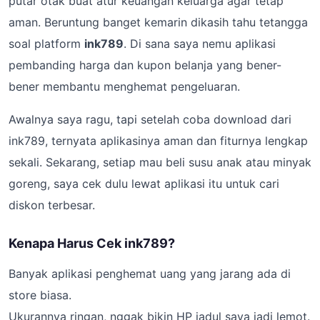
putar otak buat atur keuangan keluarga agar tetap
aman. Beruntung banget kemarin dikasih tahu tetangga
soal platform
ink789
. Di sana saya nemu aplikasi
pembanding harga dan kupon belanja yang bener-
bener membantu menghemat pengeluaran.
Awalnya saya ragu, tapi setelah coba download dari
ink789, ternyata aplikasinya aman dan fiturnya lengkap
sekali. Sekarang, setiap mau beli susu anak atau minyak
goreng, saya cek dulu lewat aplikasi itu untuk cari
diskon terbesar.
Kenapa Harus Cek ink789?
Banyak aplikasi penghemat uang yang jarang ada di
store biasa.
Ukurannya ringan, nggak bikin HP jadul saya jadi lemot.