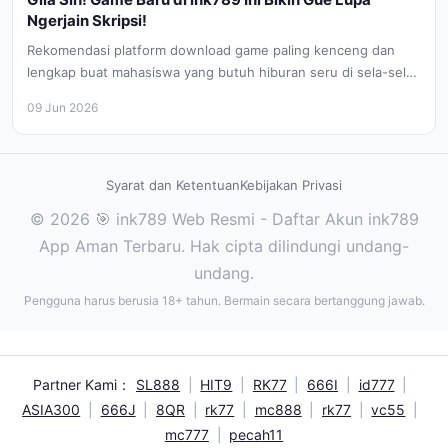
Ngerjain Skripsi!
Rekomendasi platform download game paling kenceng dan
lengkap buat mahasiswa yang butuh hiburan seru di sela-sela
kesibukan kampus.
09 Jun 2026
Syarat dan Ketentuan
Kebijakan Privasi
© 2026 🎯 ink789 Web Resmi - Daftar Akun ink789
App Aman Terbaru. Hak cipta dilindungi undang-
undang.
Pengguna harus berusia 18+ tahun. Bermain secara bertanggung jawab.
Partner Kami：
SL888
|
HIT9
|
RK77
|
666I
|
id777
|
ASIA300
|
666J
|
8QR
|
rk77
|
mc888
|
rk77
|
vc55
|
mc777
|
pecah11