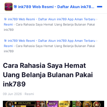
🎯 ink789 Web Resmi - Daftar Akun ink789 App Aman Terbaru
🎯 ink789 Web Resmi - Daftar Akun ink789 App Aman Terbaru
›
Resmi
›
Cara Rahasia Saya Hemat Uang Belanja Bulanan Pakai
ink789
🎯 ink789 Web Resmi - Daftar Akun ink789 App Aman Terbaru
›
Resmi
›
Cara Rahasia Saya Hemat Uang Belanja Bulanan Pakai
ink789
Cara Rahasia Saya Hemat
Uang Belanja Bulanan Pakai
ink789
09 Jun 2026
· Resmi